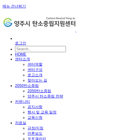
메뉴 건너뛰기
로그인
HOME
센터소개
센터역할
센터구성
로고소개
찾아오는 길
2050탄소중립
2050탄소중립
양주시 탄소중립 전략
커뮤니티
공지사항
행사 및 교육 일정
교육신청
자료실
규정/지침
언론보도
포토갤러리