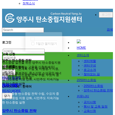
정책소식
로그인
검색
로그인
1일간 열지않기
HOME
교육 신청
센터소개
양주시 탄소중립 전략
-
센터역할
탄소중립 실천을 위한 양주시 탄소중립지원
-
센터구성
센터 역할
센터에서 진행하는 교육을 신청하세요!
로그인 유지
탄소중립 기본계획 수립 및 이행평가 지원,
-
로고소개
온실가스 통계관리, 중소기업 소상공인 에너
-
찾아오는 길
지역맞춤형 탄소중립 전략 수립, 수요자 중
지진단 컨설팅 지원 등
READ MORE
×
심 탄소중립 지원 강화, 시민주도 지속가능
2050탄소중립
한 탄소중립 실현
READ MORE
센터 역할
-
2050탄소중립
LANGUAGE : 한국어
-
양주시 탄소중립 전략
READ MORE
지역맞춤형 탄소중립 전략 수립, 수요자 중
닫기
커뮤니티
심 탄소중립 지원 강화, 시민주도 지속가능
-
공지사항
한 탄소중립 실현
-
행사 및 교육 일정
양주시 탄소중립 전략
-
교육신청