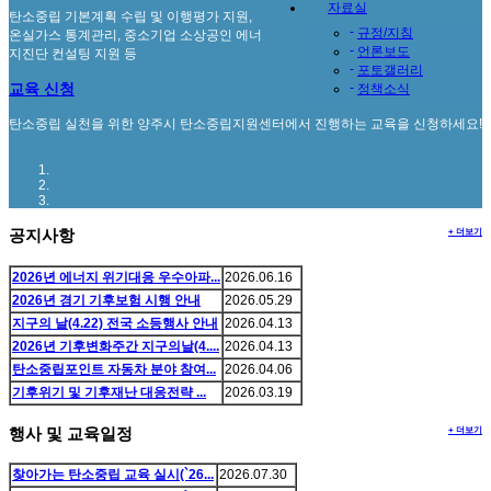
자료실
탄소중립 기본계획 수립 및 이행평가 지원,
-
규정/지침
온실가스 통계관리, 중소기업 소상공인 에너
-
언론보도
지진단 컨설팅 지원 등
-
포토갤러리
교육 신청
-
정책소식
탄소중립 실천을 위한 양주시 탄소중립지원센터에서 진행하는 교육을 신청하세요!
+ 더보기
공지사항
2026년 에너지 위기대응 우수아파...
2026.06.16
2026년 경기 기후보험 시행 안내
2026.05.29
지구의 날(4.22) 전국 소등행사 안내
2026.04.13
2026년 기후변화주간 지구의날(4....
2026.04.13
탄소중립포인트 자동차 분야 참여...
2026.04.06
기후위기 및 기후재난 대응전략 ...
2026.03.19
+ 더보기
행사 및 교육일정
찾아가는 탄소중립 교육 실시(`26...
2026.07.30